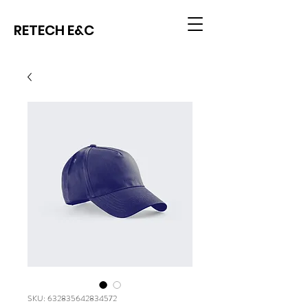
RETECH E&C
SKU: 632835642834572